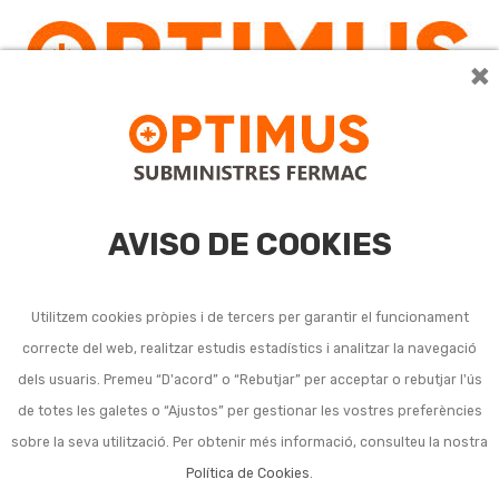
×
0
AVISO DE COOKIES
Utilitzem cookies pròpies i de tercers per garantir el funcionament
correcte del web, realitzar estudis estadístics i analitzar la navegació
dels usuaris. Premeu “D'acord” o “Rebutjar” per acceptar o rebutjar l'ús
Llista de subcategories a Preparació i restauració de
de totes les galetes o “Ajustos” per gestionar les vostres preferències
suports:
sobre la seva utilització. Per obtenir més informació, consulteu la nostra
Política de Cookies
.
Aiguarràs