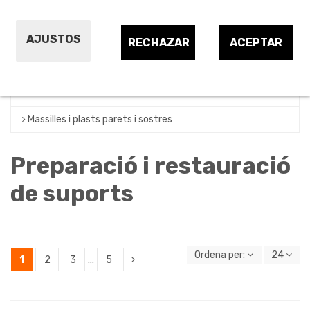
Ciments i morters
AJUSTOS
Decapant
RECHAZAR
ACEPTAR
Dissolvent
Guixos i escaioles
Massilles i plasts parets i sostres
Preparació i restauració
de suports
Ordena per:
24
1
2
3
…
5