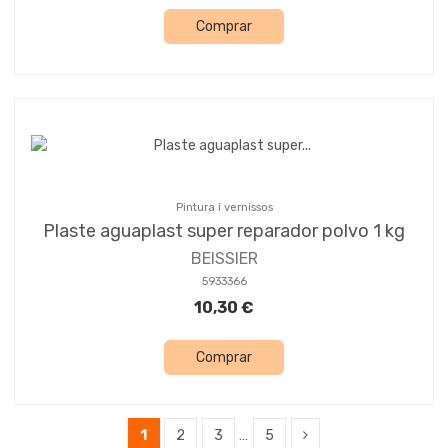
Comprar
Pintura i vernissos
Plaste aguaplast super reparador polvo 1 kg
BEISSIER
5933366
10,30 €
Comprar
1
2
3
…
5