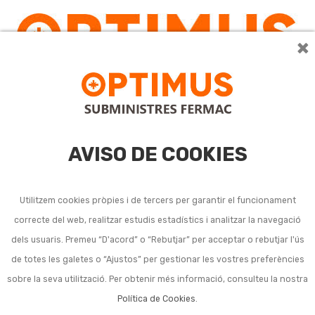
×
0
AVISO DE COOKIES
Utilitzem cookies pròpies i de tercers per garantir el funcionament
correcte del web, realitzar estudis estadístics i analitzar la navegació
Productes específics per
dels usuaris. Premeu “D'acord” o “Rebutjar” per acceptar o rebutjar l'ús
de totes les galetes o “Ajustos” per gestionar les vostres preferències
a la gespa
sobre la seva utilització. Per obtenir més informació, consulteu la nostra
Política de Cookies
.