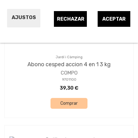
Ordena per:
4
AJUSTOS
RECHAZAR
ACEPTAR
Jardí i Càmping
Abono cesped accion 4 en 1 3 kg
COMPO
9701100
39,30 €
Comprar