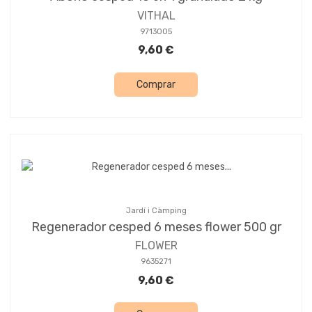
VITHAL
9713005
9,60 €
Comprar
Jardí i Càmping
Regenerador cesped 6 meses flower 500 gr
FLOWER
9635271
9,60 €