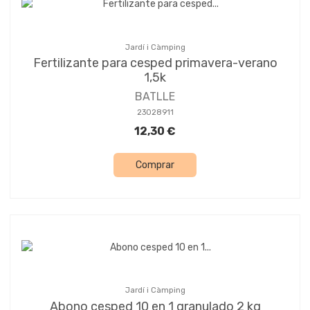
Jardí i Càmping
Fertilizante para cesped primavera-verano
1,5k
BATLLE
23028911
12,30 €
Comprar
Jardí i Càmping
Abono cesped 10 en 1 granulado 2 kg