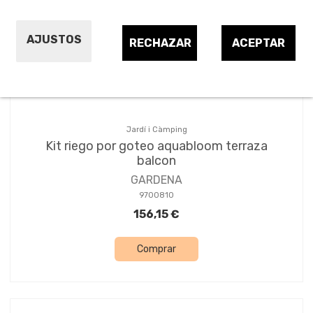
Ordena per:
6
AJUSTOS
RECHAZAR
ACEPTAR
Jardí i Càmping
Kit riego por goteo aquabloom terraza
balcon
GARDENA
9700810
156,15 €
Comprar