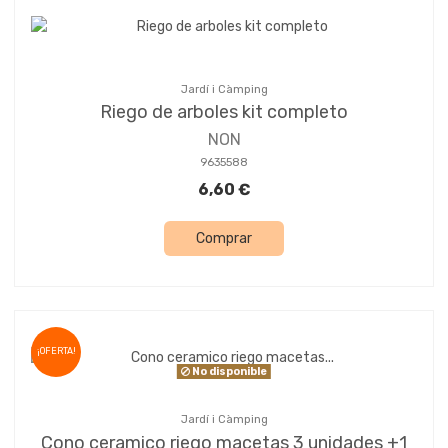
Jardí i Càmping
Riego de arboles kit completo
NON
9635588
6,60 €
Comprar
¡OFERTA!
No disponible
Jardí i Càmping
Cono ceramico riego macetas 3 unidades +1