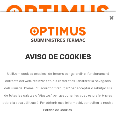
×
0
AVISO DE COOKIES
Utilitzem cookies pròpies i de tercers per garantir el funcionament
correcte del web, realitzar estudis estadístics i analitzar la navegació
Kits complets de reg
dels usuaris. Premeu “D'acord” o “Rebutjar” per acceptar o rebutjar l'ús
de totes les galetes o “Ajustos” per gestionar les vostres preferències
superfície
sobre la seva utilització. Per obtenir més informació, consulteu la nostra
Política de Cookies
.