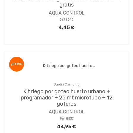
gratis
AQUA CONTROL
9676942
4,45 €
¡OFERTA!
Jardí i Càmping
Kit riego por goteo huerto urbano +
programador + 25 mt microtubo + 12
goteros
AQUA CONTROL
9648537
44,95 €