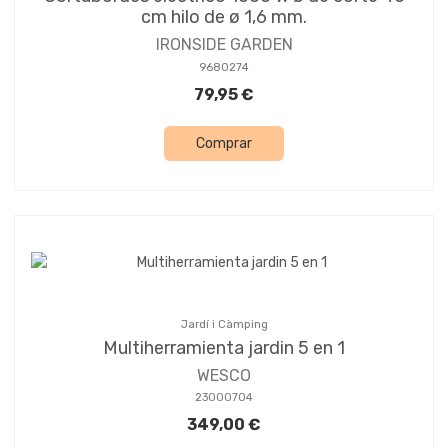
cm hilo de ø 1,6 mm.
IRONSIDE GARDEN
9680274
79,95 €
Comprar
Jardí i Càmping
Multiherramienta jardin 5 en 1
WESCO
23000704
349,00 €