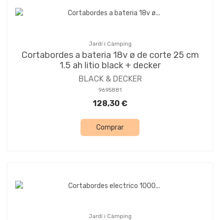
Jardí i Càmping
Cortabordes a bateria 18v ø de corte 25 cm
1.5 ah litio black + decker
BLACK & DECKER
9695881
128,30 €
Comprar
Jardí i Càmping