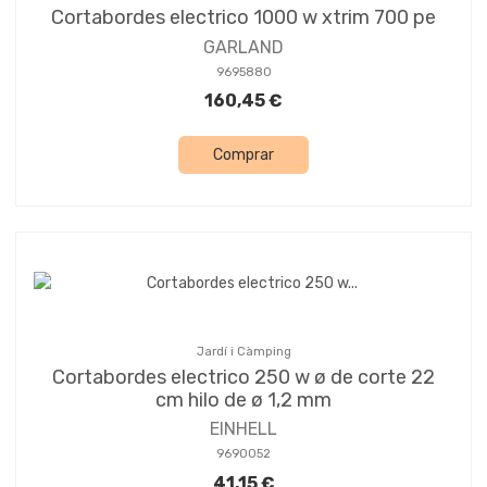
Cortabordes electrico 1000 w xtrim 700 pe
GARLAND
9695880
160,45 €
Comprar
Jardí i Càmping
Cortabordes electrico 250 w ø de corte 22
cm hilo de ø 1,2 mm
EINHELL
9690052
41,15 €