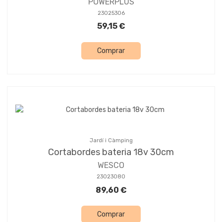
POWERPLUS
23025306
59,15 €
Comprar
Jardí i Càmping
Cortabordes bateria 18v 30cm
WESCO
23023080
89,60 €
Comprar