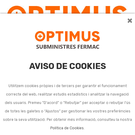
×
0
AVISO DE COOKIES
Utilitzem cookies pròpies i de tercers per garantir el funcionament
correcte del web, realitzar estudis estadístics i analitzar la navegació
Retallavores elèctrics i
dels usuaris. Premeu “D'acord” o “Rebutjar” per acceptar o rebutjar l'ús
de totes les galetes o “Ajustos” per gestionar les vostres preferències
gasolina
sobre la seva utilització. Per obtenir més informació, consulteu la nostra
Política de Cookies
.