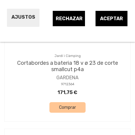
Ordena per:
13
AJUSTOS
RECHAZAR
ACEPTAR
Jardí i Càmping
Cortabordes a bateria 18 v ø 23 de corte
smallcut p4a
GARDENA
9712364
171,75 €
Comprar